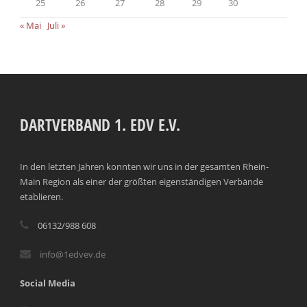
25
26
27
28
29
30
« Mai
Juli »
DARTVERBAND 1. EDV E.V.
In den letzten Jahren konnten wir uns in der gesamten Rhein-
Main Region als einer der größten eigenständigen Verbände
etablieren.
06132/988 608
info@1edvev.de
Social Media