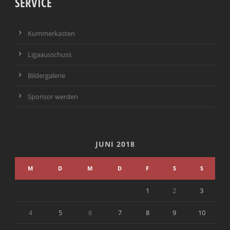
SERVICE
Kummerkasten
Ligaausschuss
Bildergalerie
Sponsor werden
JUNI 2018
M
D
M
D
F
S
S
1
2
3
4
5
6
7
8
9
10