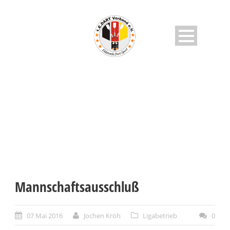
AKTUELLES
Mannschaftsausschluß
07 Mai 2016
Jochen Kröh
Ligabetrieb
0